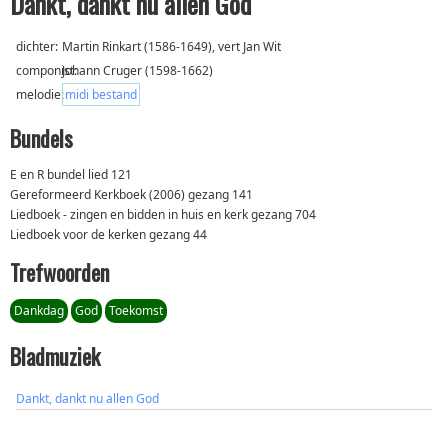
Dankt, dankt nu allen God
dichter:
Martin Rinkart (1586-1649), vert Jan Wit
componist:
Johann Cruger (1598-1662)
melodie:
midi bestand
Bundels
E en R bundel lied 121
Gereformeerd Kerkboek (2006) gezang 141
Liedboek - zingen en bidden in huis en kerk gezang 704
Liedboek voor de kerken gezang 44
Trefwoorden
Dankdag
God
Toekomst
Bladmuziek
Dankt, dankt nu allen God