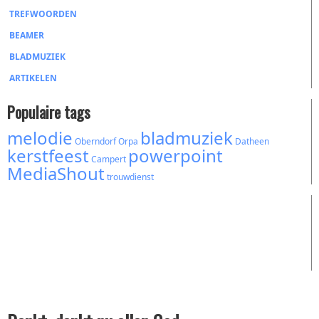
TREFWOORDEN
BEAMER
BLADMUZIEK
ARTIKELEN
Populaire tags
melodie
bladmuziek
Oberndorf
Orpa
Datheen
kerstfeest
powerpoint
Campert
MediaShout
trouwdienst