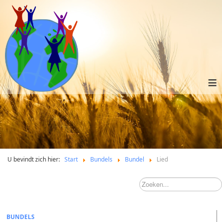
≡
U bevindt zich hier:
Start
Bundels
Bundel
Lied
BUNDELS