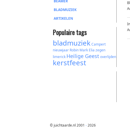
BEAMER
B
A
BLADMUZIEK
ARTIKELEN
I
A
Populaire tags
bladmuziek
Campert
nieuwjaar
Robin Mark
Elia
zegen
Heilige Geest
limerick
overlijden
kerstfeest
© juichtaarde.nl 2001
-
2026