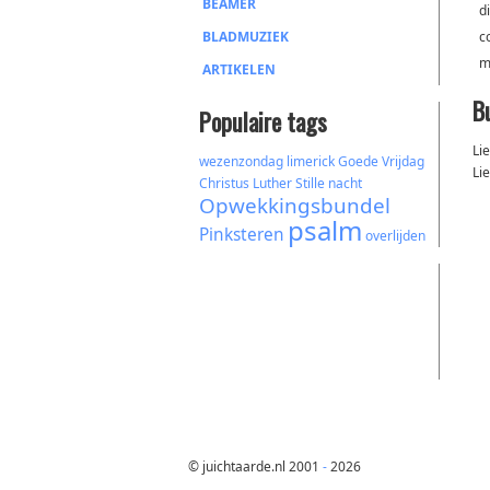
BEAMER
d
BLADMUZIEK
c
m
ARTIKELEN
B
Populaire tags
Li
wezenzondag
limerick
Goede Vrijdag
Li
Christus
Luther
Stille nacht
Opwekkingsbundel
psalm
Pinksteren
overlijden
© juichtaarde.nl 2001
-
2026