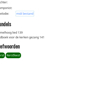
ichter:
omponist:
elodie:
midi bestand
undels
melhoog lied 139
edboek voor de kerken gezang 141
refwoorden
rst
Kerstfeest