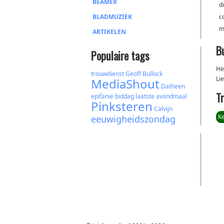
BEAMER
d
BLADMUZIEK
c
m
ARTIKELEN
B
Populaire tags
He
trouwdienst
Geoff Bullock
Li
MediaShout
Datheen
T
epifanie
biddag
laatste avondmaal
Pinksteren
Calvijn
Ke
eeuwigheidszondag