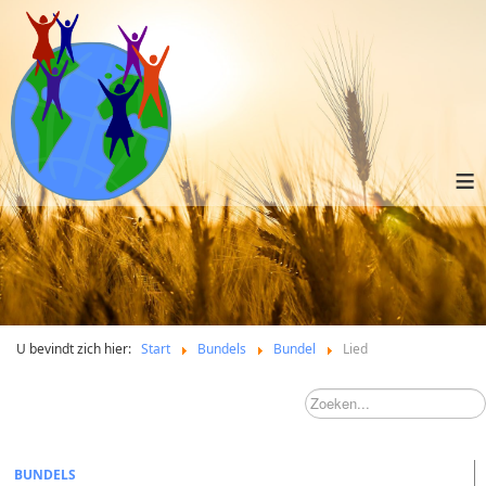
≡
U bevindt zich hier:
Start
Bundels
Bundel
Lied
BUNDELS