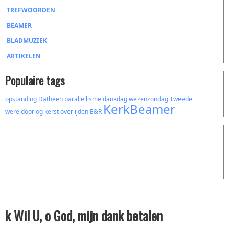
TREFWOORDEN
BEAMER
BLADMUZIEK
ARTIKELEN
Populaire tags
opstanding
Datheen
parallellisme
dankdag
wezenzondag
Tweede
KerkBeamer
wereldoorlog
kerst
overlijden
E&R
k Wil U, o God, mijn dank betalen