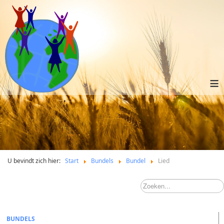
≡
U bevindt zich hier:
Start
Bundels
Bundel
Lied
BUNDELS