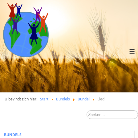
≡
U bevindt zich hier:
Start
Bundels
Bundel
Lied
BUNDELS