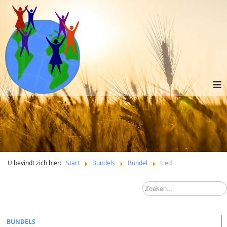
≡
U bevindt zich hier:
Start
Bundels
Bundel
Lied
BUNDELS