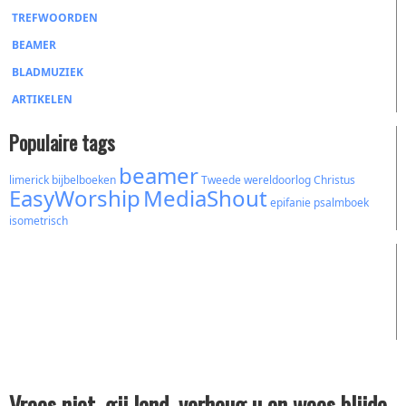
TREFWOORDEN
BEAMER
BLADMUZIEK
ARTIKELEN
Populaire tags
beamer
limerick
bijbelboeken
Tweede wereldoorlog
Christus
EasyWorship
MediaShout
epifanie
psalmboek
isometrisch
Vrees niet, gij land, verheug u en wees blijde