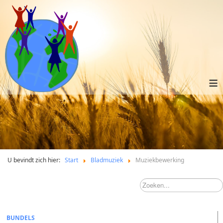
≡
U bevindt zich hier:
Start
Bladmuziek
Muziekbewerking
BUNDELS