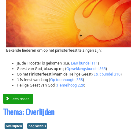
Bekende liederen om op het pinksterfeest te zingen zijn:
Ja, de Trooster is gekomen (o.a.
E&R bundel 111
)
Geest van God, blaas op mij (
Opwekkingsbundel 565
)
Op het Pinksterfeest kwam de Heil'ge Geest (
E&R bundel 310
)
't Is feest vandaag (
Op toonhoogte 358
)
Heilige Geest van God (
Hemelhoog 229
)
Lees meer...
Thema: Overlijden
overlijden
begrafenis