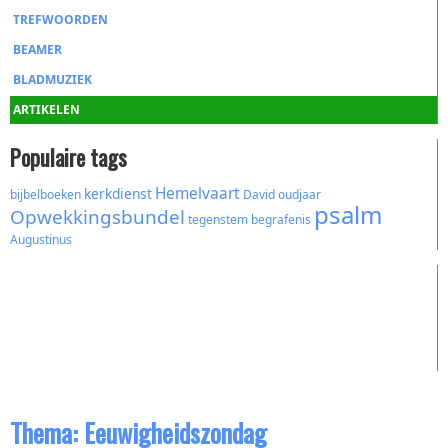
TREFWOORDEN
BEAMER
BLADMUZIEK
ARTIKELEN
Populaire tags
Hemelvaart
kerkdienst
bijbelboeken
David
oudjaar
psalm
Opwekkingsbundel
tegenstem
begrafenis
Augustinus
Thema: Eeuwigheidszondag