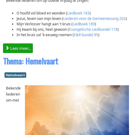
Bekende liederen om op Goede Vrijdag te zingen:
O hoofd vol bloed en wonden (
Liedboek 183
)
Jezus, leven van mijn leven (
Liederen voor de Gemeentezang 202
)
Mijn Verlosser hangt aan 't kruis (
Liedboek 189
)
Hij kwam bij ons, heel gewoon (
Evangelische Liedbundel 118
)
In het kruis zal 'k eeuwig roemen (
E&R bundel 95
)
Lees meer...
Thema: Hemelvaart
Hemelvaart
Bekende
liederen
om met