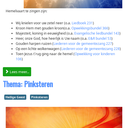
Hemelvaart te zingen zijn:
Wij knielen voor uw zetel neer (o.a.
Liedboek 231
)
Kroon Hem met gouden kroon(o.a.
Opwekkingsbundel 366
)
Majesteit, koning in eeuwigheid (o.a.
Evangelische liedbundel 143
)
Heer, onze God, hoe heerlijk is Uw naam (o.a.
E&R bundel 53
)
Gouden harpen ruizen (
Liederen voor de gemeentezang 227
)
Op een lichte wolkenwagen (
Liederen voor de gemeentezang 228
)
Toen Jezus t´rug ging naar de hemel (
Opwekking voor kinderen
106
)
Lees meer...
Thema: Pinksteren
Heilige Geest
Pinksteren