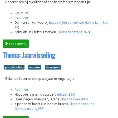
Liederen om bij overlijden of een begrafenis te zingen zijn:
Psalm 39
Psalm 90
De mensen van voorbij (
uit de vijfde bundel van Hanna Lam, lied
19
)
Zalig, die in Christus sterven (
Liedboek gezang 267
)
Lees meer...
Thema: Jaarwisseling
jaarwisseling
oudjaar
nieuwjaar
Bekende liederen om op oudjaar te zingen zijn:
Psalm 90
Het oude jaar is nu voorbij (
Liedboek 396
)
Uren, dagen, maanden, jaren (
Johan de Heer 406
)
't Jaar heeft haast zijn loop volbracht (
Liederen voor de
Gemeentezang 588
)