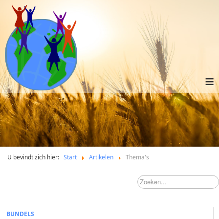
≡
U bevindt zich hier:
Start
Artikelen
Thema's
BUNDELS