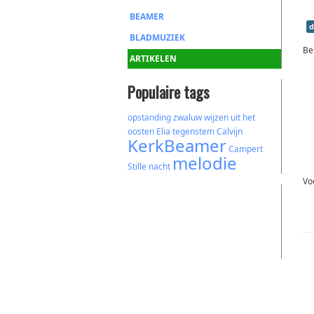
BEAMER
d
BLADMUZIEK
Be
ARTIKELEN
Populaire tags
opstanding
zwaluw
wijzen uit het
oosten
Elia
tegenstem
Calvijn
KerkBeamer
Campert
melodie
Stille nacht
Vo