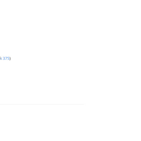
k 375
)