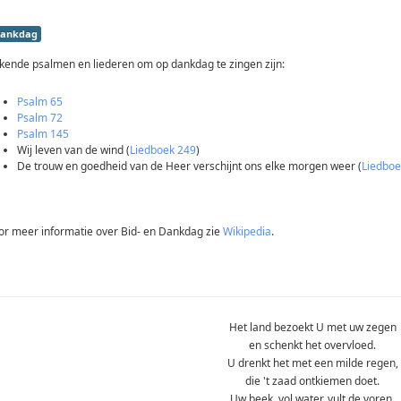
ankdag
kende psalmen en liederen om op dankdag te zingen zijn:
Psalm 65
Psalm 72
Psalm 145
Wij leven van de wind (
Liedboek 249
)
De trouw en goedheid van de Heer verschijnt ons elke morgen weer (
Liedboe
or meer informatie over Bid- en Dankdag zie
Wikipedia
.
Het land bezoekt U met uw zegen
en schenkt het overvloed.
U drenkt het met een milde regen,
die 't zaad ontkiemen doet.
Uw beek, vol water, vult de voren,