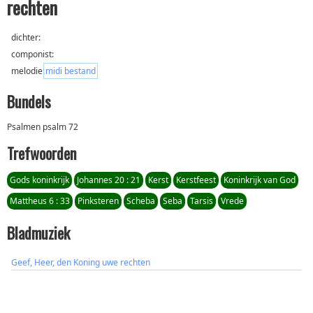
rechten
dichter:
componist:
melodie:
midi bestand
Bundels
Psalmen psalm 72
Trefwoorden
Gods koninkrijk
Johannes 20 : 21
Kerst
Kerstfeest
Koninkrijk van God
Mattheus 6 : 33
Pinksteren
Scheba
Seba
Tarsis
Vrede
Bladmuziek
Geef, Heer, den Koning uwe rechten