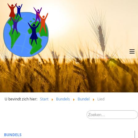
≡
U bevindt zich hier:
Start
Bundels
Bundel
Lied
BUNDELS