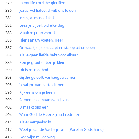
379
In my life Lord, be glorified
380
Jezus, vol liefde, U wilt ons leiden
381
Jezus, alles geef ik U
382
Lees je bijbel, bid elke dag
383
Maak mij rein voor U
385
Hier aan uw voeten, Heer
387
Ontwaak, gij die slaapt en sta op uit de doon
388
Als je geen liefde hebt voor elkaar
389
Ben je groot of ben je klein
390
Dit is mijn gebod
393
Gij die gelooft, verheugt u samen
395
Ik wil jou van harte dienen
396
Kijk eens om je heen
399
Samen in de naam van Jezus
402
U maakt ons een
404
Waar God de Heer zijn schreden zet
414
Als er vergeving is
417
Weet je dat de Vader je kent (Parel in Gods hand)
418
God wijst mij de weg