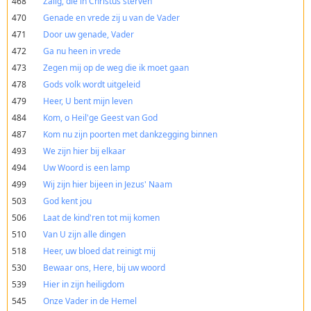
468
Zalig, die in Christus sterven
470
Genade en vrede zij u van de Vader
471
Door uw genade, Vader
472
Ga nu heen in vrede
473
Zegen mij op de weg die ik moet gaan
478
Gods volk wordt uitgeleid
479
Heer, U bent mijn leven
484
Kom, o Heil'ge Geest van God
487
Kom nu zijn poorten met dankzegging binnen
493
We zijn hier bij elkaar
494
Uw Woord is een lamp
499
Wij zijn hier bijeen in Jezus' Naam
503
God kent jou
506
Laat de kind'ren tot mij komen
510
Van U zijn alle dingen
518
Heer, uw bloed dat reinigt mij
530
Bewaar ons, Here, bij uw woord
539
Hier in zijn heiligdom
545
Onze Vader in de Hemel