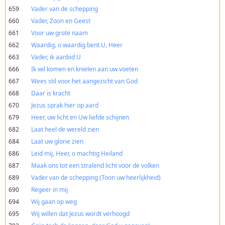
659
Vader van de schepping
660
Vader, Zoon en Geest
661
Voor uw grote naam
662
Waardig, o waardig bent U, Heer
663
Vader, ik aanbid U
666
Ik wil komen en knielen aan uw voeten
667
Wees stil voor het aangezicht van God
668
Daar is kracht
670
Jezus sprak hier op aard
679
Heer, uw licht en Uw liefde schijnen
682
Laat heel de wereld zien
684
Laat uw glorie zien
686
Leid mij, Heer, o machtig Heiland
687
Maak ons tot een stralend licht voor de volken
689
Vader van de schepping (Toon uw heerlijkheid)
690
Regeer in mij
694
Wij gaan op weg
695
Wij willen dat Jezus wordt verhoogd