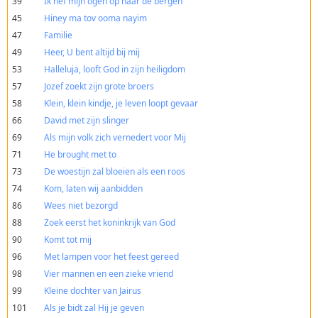
39
Ik hef mijn ogen op naar de bergen
45
Hiney ma tov ooma nayim
47
Familie
49
Heer, U bent altijd bij mij
53
Halleluja, looft God in zijn heiligdom
57
Jozef zoekt zijn grote broers
58
Klein, klein kindje, je leven loopt gevaar
66
David met zijn slinger
69
Als mijn volk zich vernedert voor Mij
71
He brought met to
73
De woestijn zal bloeien als een roos
74
Kom, laten wij aanbidden
86
Wees niet bezorgd
88
Zoek eerst het koninkrijk van God
90
Komt tot mij
96
Met lampen voor het feest gereed
98
Vier mannen en een zieke vriend
99
Kleine dochter van Jairus
101
Als je bidt zal Hij je geven