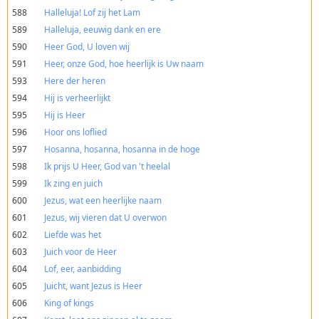
588
Halleluja! Lof zij het Lam
589
Halleluja, eeuwig dank en ere
590
Heer God, U loven wij
591
Heer, onze God, hoe heerlijk is Uw naam
593
Here der heren
594
Hij is verheerlijkt
595
Hij is Heer
596
Hoor ons loflied
597
Hosanna, hosanna, hosanna in de hoge
598
Ik prijs U Heer, God van 't heelal
599
Ik zing en juich
600
Jezus, wat een heerlijke naam
601
Jezus, wij vieren dat U overwon
602
Liefde was het
603
Juich voor de Heer
604
Lof, eer, aanbidding
605
Juicht, want Jezus is Heer
606
King of kings