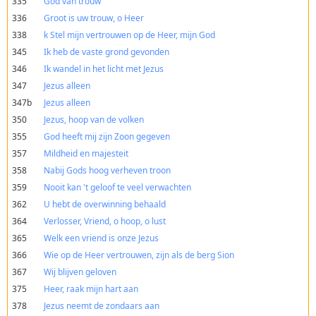
335
God van trouw
336
Groot is uw trouw, o Heer
338
k Stel mijn vertrouwen op de Heer, mijn God
345
Ik heb de vaste grond gevonden
346
Ik wandel in het licht met Jezus
347
Jezus alleen
347b
Jezus alleen
350
Jezus, hoop van de volken
355
God heeft mij zijn Zoon gegeven
357
Mildheid en majesteit
358
Nabij Gods hoog verheven troon
359
Nooit kan 't geloof te veel verwachten
362
U hebt de overwinning behaald
364
Verlosser, Vriend, o hoop, o lust
365
Welk een vriend is onze Jezus
366
Wie op de Heer vertrouwen, zijn als de berg Sion
367
Wij blijven geloven
375
Heer, raak mijn hart aan
378
Jezus neemt de zondaars aan