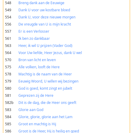
548
Breng dank aan de Eeuwige
549
Dank U voor uw kostbare bloed
554
Dank U, voor deze nieuwe morgen
556
De vreugde van U is mijn kracht
557
Er is een Verlosser
561
Ik ben zo dankbaar
563
Heer, ik wil U prijzen (Vader God)
564
Voor Uw liefde, Heer Jezus, dank U wel
570
Bron van licht en leven
575
Alle volken, looft de Here
578
Machtig is de naam van de Heer
579
Eeuwig Woord, U willen wij bezingen
580
God is goed, komt zingt en jubelt
581
Geprezen zij de Here
582b
Dit is de dag, die de Heer ons geeft
583
Glorie aan God
584
Glorie, glorie, glorie aan het Lam
585
Groot en machtig is Hij
586
Groot is de Heer, Hij is heilig en goed