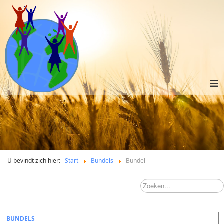
≡
U bevindt zich hier:
Start
Bundels
Bundel
BUNDELS