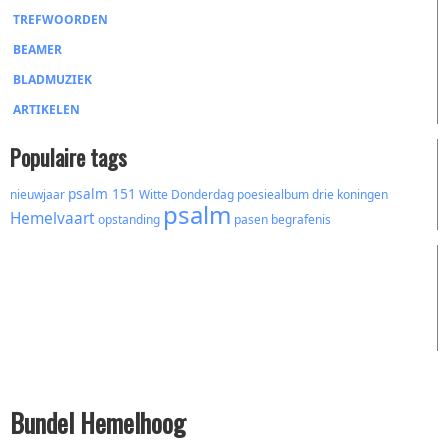
TREFWOORDEN
BEAMER
BLADMUZIEK
ARTIKELEN
Populaire tags
psalm 151
nieuwjaar
Witte Donderdag
poesiealbum
drie koningen
psalm
Hemelvaart
opstanding
pasen
begrafenis
Bundel Hemelhoog