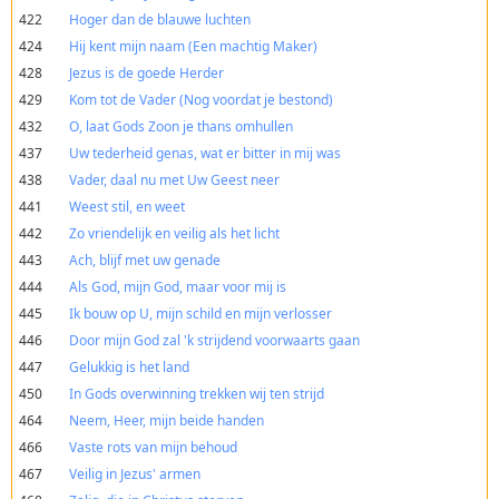
422
Hoger dan de blauwe luchten
424
Hij kent mijn naam (Een machtig Maker)
428
Jezus is de goede Herder
429
Kom tot de Vader (Nog voordat je bestond)
432
O, laat Gods Zoon je thans omhullen
437
Uw tederheid genas, wat er bitter in mij was
438
Vader, daal nu met Uw Geest neer
441
Weest stil, en weet
442
Zo vriendelijk en veilig als het licht
443
Ach, blijf met uw genade
444
Als God, mijn God, maar voor mij is
445
Ik bouw op U, mijn schild en mijn verlosser
446
Door mijn God zal 'k strijdend voorwaarts gaan
447
Gelukkig is het land
450
In Gods overwinning trekken wij ten strijd
464
Neem, Heer, mijn beide handen
466
Vaste rots van mijn behoud
467
Veilig in Jezus' armen