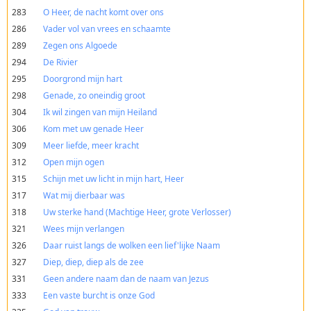
283
O Heer, de nacht komt over ons
286
Vader vol van vrees en schaamte
289
Zegen ons Algoede
294
De Rivier
295
Doorgrond mijn hart
298
Genade, zo oneindig groot
304
Ik wil zingen van mijn Heiland
306
Kom met uw genade Heer
309
Meer liefde, meer kracht
312
Open mijn ogen
315
Schijn met uw licht in mijn hart, Heer
317
Wat mij dierbaar was
318
Uw sterke hand (Machtige Heer, grote Verlosser)
321
Wees mijn verlangen
326
Daar ruist langs de wolken een lief'lijke Naam
327
Diep, diep, diep als de zee
331
Geen andere naam dan de naam van Jezus
333
Een vaste burcht is onze God