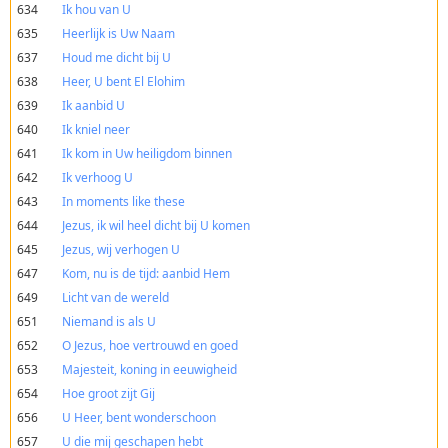
634
Ik hou van U
635
Heerlijk is Uw Naam
637
Houd me dicht bij U
638
Heer, U bent El Elohim
639
Ik aanbid U
640
Ik kniel neer
641
Ik kom in Uw heiligdom binnen
642
Ik verhoog U
643
In moments like these
644
Jezus, ik wil heel dicht bij U komen
645
Jezus, wij verhogen U
647
Kom, nu is de tijd: aanbid Hem
649
Licht van de wereld
651
Niemand is als U
652
O Jezus, hoe vertrouwd en goed
653
Majesteit, koning in eeuwigheid
654
Hoe groot zijt Gij
656
U Heer, bent wonderschoon
657
U die mij geschapen hebt