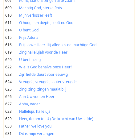
607
Komt, laat ons zingen al te zaam
609
Machtig God, sterke Rots
610
Mijn verlosser leeft
611
O hoogt' en diepte, looft nu God
614
U bent God
615
Prijs Adonai
616
Prijs onze Heer, Hij alleen is de machtige God
619
Zing hallelujah voor de Heer
620
U bent heilig
622
Wie is God behalve onze Heer?
623
Zijn liefde duurt voor eeuwig
624
Vreugde, vreugde, louter vreugde
625
Zing, zing, zingen maakt blij
626
Aan Uw voeten Heer
627
Abba, Vader
628
Halleluja, halleluja
629
Heer, ik kom tot U (De kracht van Uw liefde)
630
Father, we love you
631
Dit is mijn verlangen