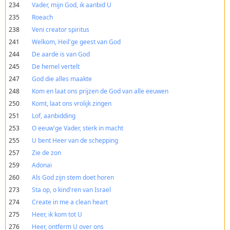
234
Vader, mijn God, ik aanbid U
235
Roeach
238
Veni creator spiritus
241
Welkom, Heil'ge geest van God
244
De aarde is van God
245
De hemel vertelt
247
God die alles maakte
248
Kom en laat ons prijzen de God van alle eeuwen
250
Komt, laat ons vrolijk zingen
251
Lof, aanbidding
253
O eeuw'ge Vader, sterk in macht
255
U bent Heer van de schepping
257
Zie de zon
259
Adonai
260
Als God zijn stem doet horen
273
Sta op, o kind'ren van Israel
274
Create in me a clean heart
275
Heer, ik kom tot U
276
Heer, ontferm U over ons