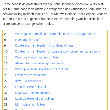
Hemelhoog is de protestants evangelische liedbundel voor elke kerk en elk
gezin. Hemelhoog is de officiële opvolger van de Evangelische liedbundel en
een aanvulling op liedbundels als Het Nieuwe Liedboek, het Liedboek voor de
kerken. De breed opgezette bundel is een verzameling van liederen uit de
protestantse en evangelische traditie.
2
Welzalig de man, die niet wandelt, in de raad der goddelozen
6
Hoe lang, o Heer?
9
De Here is mijn Herder, mij ontbreekt niets
10
De Heer is mijn Herder en geen ding ontbreekt mij naar zijn wil
13
Waardig, o waardig bent U, Heer
16
Als een hert dat verlangt naar water
19
Waarlijk mijn ziel keert zich stil tot God
20
Uw liefde en goedheid
27
Ik wil juichen voor U
29
Looft de Here mijn ziel
32
Daar waar de zon opkomt
33
Looft de Here, alle gij volken
38
Mijn hulp is van U Heer