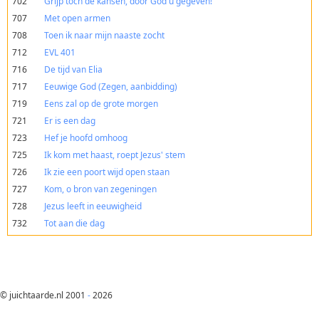
702
Grijp toch de kansen, door God u gegeven!
707
Met open armen
708
Toen ik naar mijn naaste zocht
712
EVL 401
716
De tijd van Elia
717
Eeuwige God (Zegen, aanbidding)
719
Eens zal op de grote morgen
721
Er is een dag
723
Hef je hoofd omhoog
725
Ik kom met haast, roept Jezus' stem
726
Ik zie een poort wijd open staan
727
Kom, o bron van zegeningen
728
Jezus leeft in eeuwigheid
732
Tot aan die dag
© juichtaarde.nl 2001
-
2026