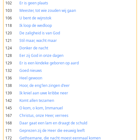
102
Er is geen plaats
103
Meester, tot wie zouden wij gaan
106
U bent de wijnstok
118
Ik loop de wedloop
120
De zaligheid is van God
121
Stil maar, wacht maar
124
Donker de nacht
128
Eer zij God in onze dagen
129
Er is een kindeke geboren op aard
132
Goed nieuws
136
Heel gewoon
138
Hoor, de eng'len zingen d'eer
139
Ik kniel aan uwe kribbe neer
142
Komt allen tezamen
145
O kom, o kom, Immanuel
167
Christus, onze Heer, verrees
168
Daar gaat een lam en draagt de schuld
171
Geprezen zij de Heer die eeuwig leeft
172
Gethsemane, die nacht moest eenmaal komen