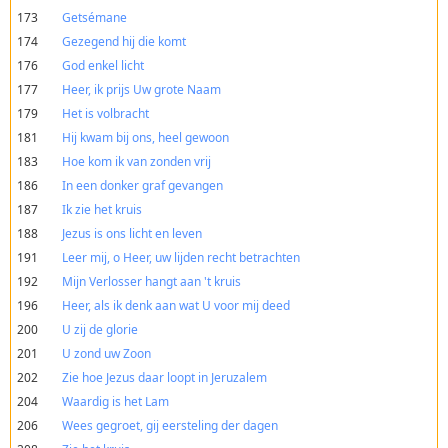
173
Getsémane
174
Gezegend hij die komt
176
God enkel licht
177
Heer, ik prijs Uw grote Naam
179
Het is volbracht
181
Hij kwam bij ons, heel gewoon
183
Hoe kom ik van zonden vrij
186
In een donker graf gevangen
187
Ik zie het kruis
188
Jezus is ons licht en leven
191
Leer mij, o Heer, uw lijden recht betrachten
192
Mijn Verlosser hangt aan 't kruis
196
Heer, als ik denk aan wat U voor mij deed
200
U zij de glorie
201
U zond uw Zoon
202
Zie hoe Jezus daar loopt in Jeruzalem
204
Waardig is het Lam
206
Wees gegroet, gij eersteling der dagen