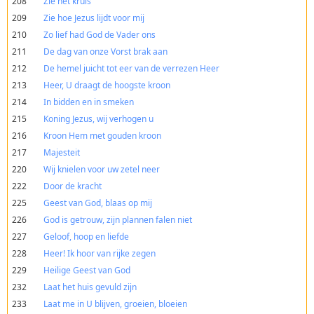
208
Zie het kruis
209
Zie hoe Jezus lijdt voor mij
210
Zo lief had God de Vader ons
211
De dag van onze Vorst brak aan
212
De hemel juicht tot eer van de verrezen Heer
213
Heer, U draagt de hoogste kroon
214
In bidden en in smeken
215
Koning Jezus, wij verhogen u
216
Kroon Hem met gouden kroon
217
Majesteit
220
Wij knielen voor uw zetel neer
222
Door de kracht
225
Geest van God, blaas op mij
226
God is getrouw, zijn plannen falen niet
227
Geloof, hoop en liefde
228
Heer! Ik hoor van rijke zegen
229
Heilige Geest van God
232
Laat het huis gevuld zijn
233
Laat me in U blijven, groeien, bloeien