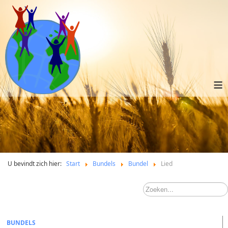
≡
U bevindt zich hier:
Start
Bundels
Bundel
Lied
BUNDELS