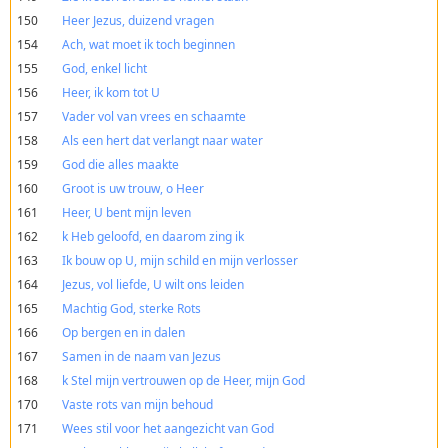
150
Heer Jezus, duizend vragen
154
Ach, wat moet ik toch beginnen
155
God, enkel licht
156
Heer, ik kom tot U
157
Vader vol van vrees en schaamte
158
Als een hert dat verlangt naar water
159
God die alles maakte
160
Groot is uw trouw, o Heer
161
Heer, U bent mijn leven
162
k Heb geloofd, en daarom zing ik
163
Ik bouw op U, mijn schild en mijn verlosser
164
Jezus, vol liefde, U wilt ons leiden
165
Machtig God, sterke Rots
166
Op bergen en in dalen
167
Samen in de naam van Jezus
168
k Stel mijn vertrouwen op de Heer, mijn God
170
Vaste rots van mijn behoud
171
Wees stil voor het aangezicht van God