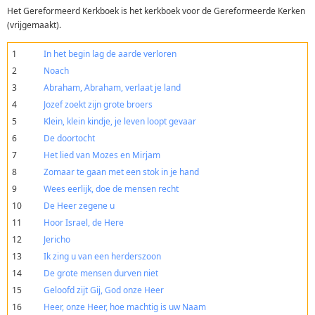
Het Gereformeerd Kerkboek is het kerkboek voor de Gereformeerde Kerken
(vrijgemaakt).
1
In het begin lag de aarde verloren
2
Noach
3
Abraham, Abraham, verlaat je land
4
Jozef zoekt zijn grote broers
5
Klein, klein kindje, je leven loopt gevaar
6
De doortocht
7
Het lied van Mozes en Mirjam
8
Zomaar te gaan met een stok in je hand
9
Wees eerlijk, doe de mensen recht
10
De Heer zegene u
11
Hoor Israel, de Here
12
Jericho
13
Ik zing u van een herderszoon
14
De grote mensen durven niet
15
Geloofd zijt Gij, God onze Heer
16
Heer, onze Heer, hoe machtig is uw Naam