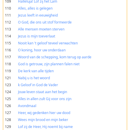
109
Halleluja! Lof zij het Lam
110
Alles, alles is gelegen
111
Jezus leeft in eeuwigheid
112
O God, die ons uit stof formeerde
113
Alle mensen moeten sterven
114
Jezus is mijn toeverlaat
115
Nooit kan 't geloof teveel verwachten
116
O koning, hoor uw onderdaan
117
Woord van de schepping, kom terug op aarde
118
God is getrouw, zijn plannen falen niet
119
De kerk van alle tijden
121
Nabij u is het woord
123
k Geloof in God de Vader
124
Jouw leven staat aan het begin
125
Alles in allen zult Gij voor ons zijn
126
Avondmaal
127
Heer, wij gedenken hier uw dood
128
Wees mijn brood en mijn beker
129
Lof zij de Heer, Hij noemt bij name