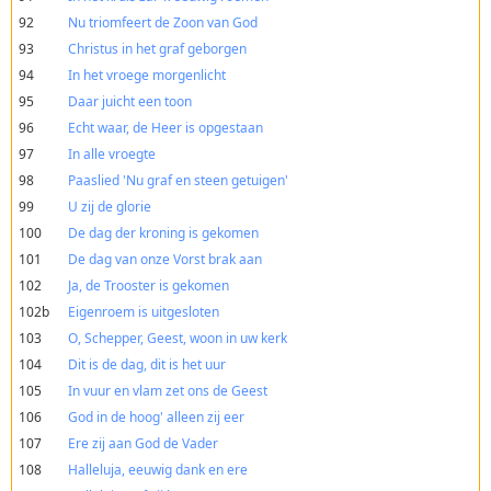
92
Nu triomfeert de Zoon van God
93
Christus in het graf geborgen
94
In het vroege morgenlicht
95
Daar juicht een toon
96
Echt waar, de Heer is opgestaan
97
In alle vroegte
98
Paaslied 'Nu graf en steen getuigen'
99
U zij de glorie
100
De dag der kroning is gekomen
101
De dag van onze Vorst brak aan
102
Ja, de Trooster is gekomen
102b
Eigenroem is uitgesloten
103
O, Schepper, Geest, woon in uw kerk
104
Dit is de dag, dit is het uur
105
In vuur en vlam zet ons de Geest
106
God in de hoog' alleen zij eer
107
Ere zij aan God de Vader
108
Halleluja, eeuwig dank en ere