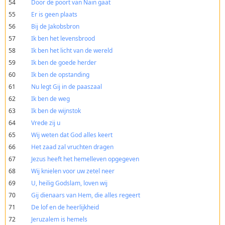
54
Door de poort van Nain gaat
55
Er is geen plaats
56
Bij de Jakobsbron
57
Ik ben het levensbrood
58
Ik ben het licht van de wereld
59
Ik ben de goede herder
60
Ik ben de opstanding
61
Nu legt Gij in de paaszaal
62
Ik ben de weg
63
Ik ben de wijnstok
64
Vrede zij u
65
Wij weten dat God alles keert
66
Het zaad zal vruchten dragen
67
Jezus heeft het hemelleven opgegeven
68
Wij knielen voor uw zetel neer
69
U, heilig Godslam, loven wij
70
Gij dienaars van Hem, die alles regeert
71
De lof en de heerlijkheid
72
Jeruzalem is hemels