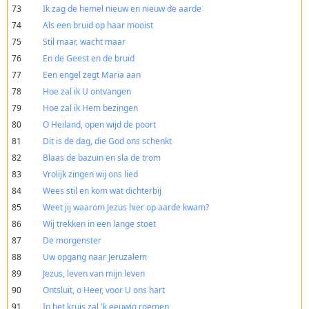
73
Ik zag de hemel nieuw en nieuw de aarde
74
Als een bruid op haar mooist
75
Stil maar, wacht maar
76
En de Geest en de bruid
77
Een engel zegt Maria aan
78
Hoe zal ik U ontvangen
79
Hoe zal ik Hem bezingen
80
O Heiland, open wijd de poort
81
Dit is de dag, die God ons schenkt
82
Blaas de bazuin en sla de trom
83
Vrolijk zingen wij ons lied
84
Wees stil en kom wat dichterbij
85
Weet jij waarom Jezus hier op aarde kwam?
86
Wij trekken in een lange stoet
87
De morgenster
88
Uw opgang naar Jeruzalem
89
Jezus, leven van mijn leven
90
Ontsluit, o Heer, voor U ons hart
91
In het kruis zal 'k eeuwig roemen