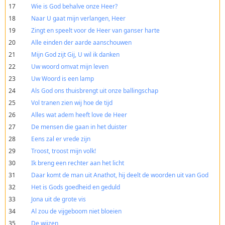
17
Wie is God behalve onze Heer?
18
Naar U gaat mijn verlangen, Heer
19
Zingt en speelt voor de Heer van ganser harte
20
Alle einden der aarde aanschouwen
21
Mijn God zijt Gij, U wil ik danken
22
Uw woord omvat mijn leven
23
Uw Woord is een lamp
24
Als God ons thuisbrengt uit onze ballingschap
25
Vol tranen zien wij hoe de tijd
26
Alles wat adem heeft love de Heer
27
De mensen die gaan in het duister
28
Eens zal er vrede zijn
29
Troost, troost mijn volk!
30
Ik breng een rechter aan het licht
31
Daar komt de man uit Anathot, hij deelt de woorden uit van God
32
Het is Gods goedheid en geduld
33
Jona uit de grote vis
34
Al zou de vijgeboom niet bloeien
35
De wijzen