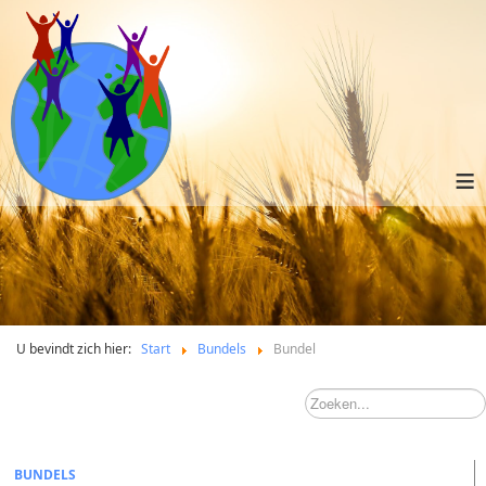
≡
U bevindt zich hier:
Start
Bundels
Bundel
BUNDELS