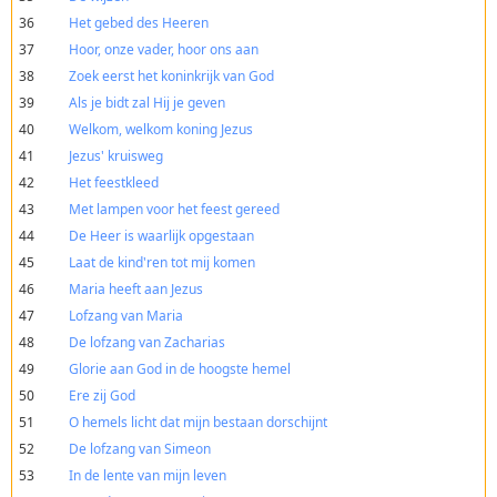
36
Het gebed des Heeren
37
Hoor, onze vader, hoor ons aan
38
Zoek eerst het koninkrijk van God
39
Als je bidt zal Hij je geven
40
Welkom, welkom koning Jezus
41
Jezus' kruisweg
42
Het feestkleed
43
Met lampen voor het feest gereed
44
De Heer is waarlijk opgestaan
45
Laat de kind'ren tot mij komen
46
Maria heeft aan Jezus
47
Lofzang van Maria
48
De lofzang van Zacharias
49
Glorie aan God in de hoogste hemel
50
Ere zij God
51
O hemels licht dat mijn bestaan dorschijnt
52
De lofzang van Simeon
53
In de lente van mijn leven