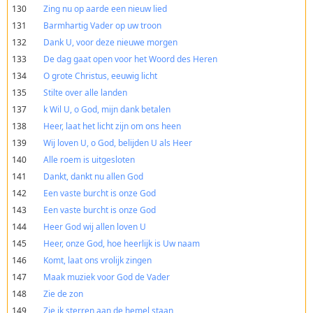
130
Zing nu op aarde een nieuw lied
131
Barmhartig Vader op uw troon
132
Dank U, voor deze nieuwe morgen
133
De dag gaat open voor het Woord des Heren
134
O grote Christus, eeuwig licht
135
Stilte over alle landen
137
k Wil U, o God, mijn dank betalen
138
Heer, laat het licht zijn om ons heen
139
Wij loven U, o God, belijden U als Heer
140
Alle roem is uitgesloten
141
Dankt, dankt nu allen God
142
Een vaste burcht is onze God
143
Een vaste burcht is onze God
144
Heer God wij allen loven U
145
Heer, onze God, hoe heerlijk is Uw naam
146
Komt, laat ons vrolijk zingen
147
Maak muziek voor God de Vader
148
Zie de zon
149
Zie ik sterren aan de hemel staan