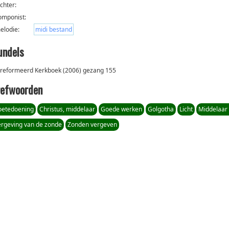
ichter:
omponist:
elodie:
midi bestand
undels
reformeerd Kerkboek (2006) gezang 155
refwoorden
oetedoening
Christus, middelaar
Goede werken
Golgotha
Licht
Middelaar 
ergeving van de zonde
Zonden vergeven