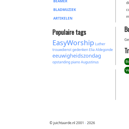
BEAMER
d
BLADMUZIEK
c
m
ARTIKELEN
B
Populaire tags
Ge
EasyWorship
Luther
T
trouwdienst
gedenken
Elia
Aldegonde
eeuwigheidszondag
B
opstanding
piano
Augustinus
V
© juichtaarde.nl 2001
-
2026