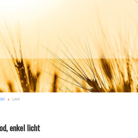
del
Lied
od, enkel licht