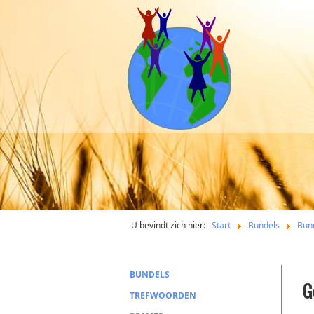
U bevindt zich hier:
Start
Bundels
Bun
BUNDELS
G
TREFWOORDEN