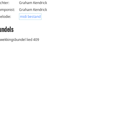
ichter:
Graham Kendrick
omponist:
Graham Kendrick
elodie:
midi bestand
undels
wekkingsbundel lied 409