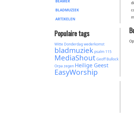
BEAMER
d
BLADMUZIEK
c
m
ARTIKELEN
B
Populaire tags
Op
Witte Donderdag
wederkomst
bladmuziek
psalm 115
MediaShout
Geoff Bullock
Heilige Geest
Orpa
zegen
EasyWorship