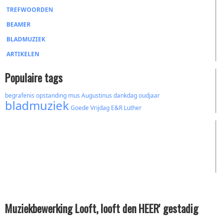
TREFWOORDEN
BEAMER
BLADMUZIEK
ARTIKELEN
Populaire tags
begrafenis
opstanding
mus
Augustinus
dankdag
oudjaar
bladmuziek
Goede Vrijdag
E&R
Luther
Muziekbewerking Looft, looft den HEER' gestadig