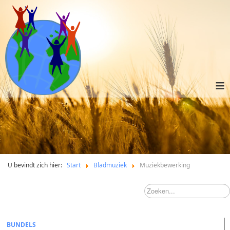
≡
U bevindt zich hier:
Start
Bladmuziek
Muziekbewerking
BUNDELS