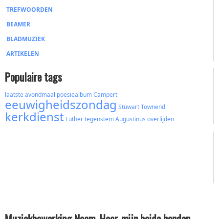
TREFWOORDEN
BEAMER
BLADMUZIEK
ARTIKELEN
Populaire tags
laatste avondmaal
poesiealbum
Campert
eeuwigheidszondag
Stuwart Townend
kerkdienst
Luther
tegenstem
Augustinus
overlijden
Muziekbewerking Neem, Heer, mijn beide handen