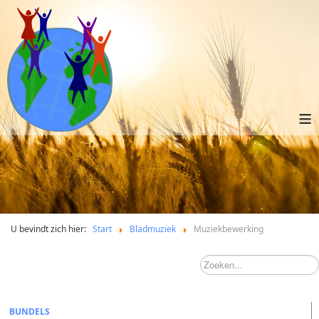
≡
U bevindt zich hier:
Start
Bladmuziek
Muziekbewerking
BUNDELS