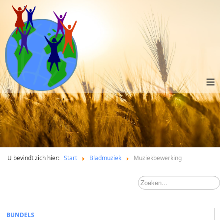
≡
U bevindt zich hier:
Start
Bladmuziek
Muziekbewerking
BUNDELS