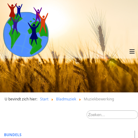
≡
U bevindt zich hier:
Start
Bladmuziek
Muziekbewerking
BUNDELS