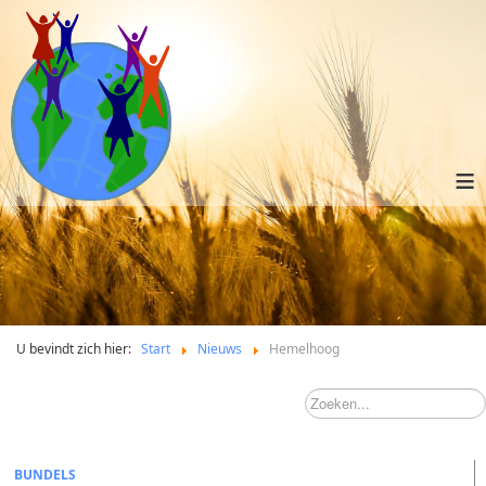
≡
U bevindt zich hier:
Start
Nieuws
Hemelhoog
BUNDELS