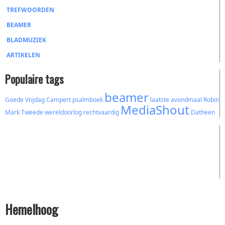
TREFWOORDEN
BEAMER
BLADMUZIEK
ARTIKELEN
Populaire tags
beamer
Goede Vrijdag
Campert
psalmboek
laatste avondmaal
Robin
MediaShout
Mark
Tweede wereldoorlog
rechtvaardig
Datheen
Hemelhoog