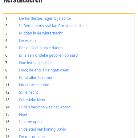
1
De herdertjes lagen bij nachte
2
In Bethlehems stal lag Christus de Heer
3
Midden in de winternacht
4
De wijzen
5
Eer zij God in onze dagen
6
Er is een kindeke geboren op aard
7
Hoe leit dit kindeke
8
Hoor, de eng'len zingen d'eer
9
Komt allen tezamen
11
Nu zijt wellekome
12
Stille nacht
13
O kindeke klein
14
In den beginne was het woord
15
Noel
16
It came upon
17
In de stad van koning David
18
De morgenster