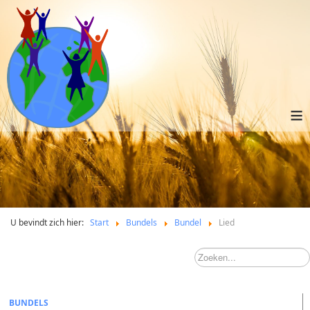
≡
U bevindt zich hier:
Start
Bundels
Bundel
Lied
BUNDELS