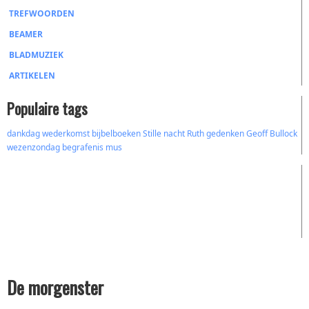
TREFWOORDEN
BEAMER
BLADMUZIEK
ARTIKELEN
Populaire tags
dankdag
wederkomst
bijbelboeken
Stille nacht
Ruth
gedenken
Geoff Bullock
wezenzondag
begrafenis
mus
De morgenster