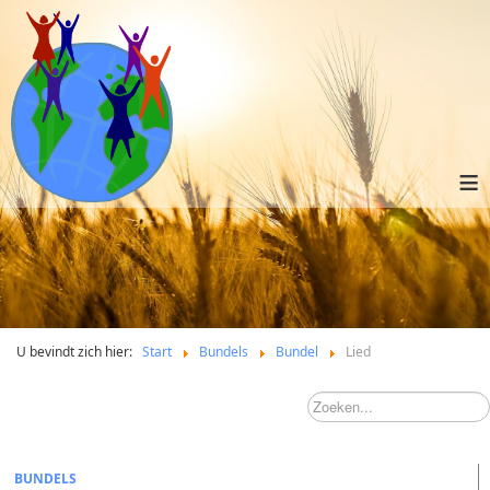
≡
U bevindt zich hier:
Start
Bundels
Bundel
Lied
BUNDELS