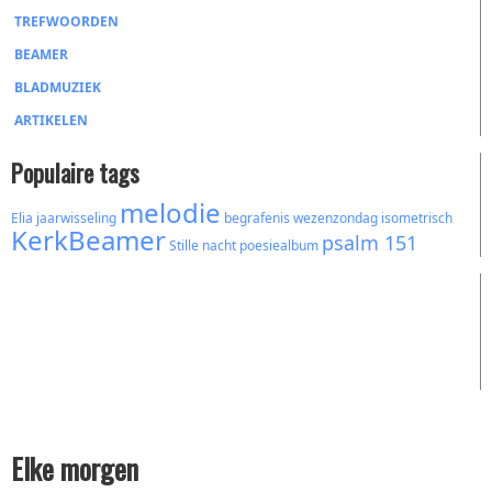
TREFWOORDEN
BEAMER
BLADMUZIEK
ARTIKELEN
Populaire tags
melodie
Elia
jaarwisseling
begrafenis
wezenzondag
isometrisch
KerkBeamer
psalm 151
Stille nacht
poesiealbum
Elke morgen