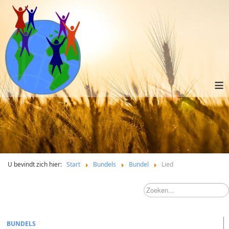
≡
U bevindt zich hier:
Start
Bundels
Bundel
Lied
BUNDELS