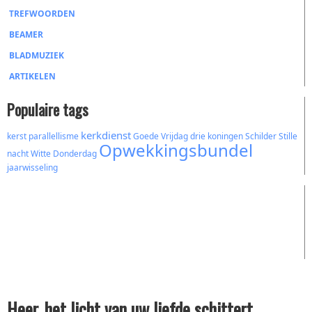
TREFWOORDEN
BEAMER
BLADMUZIEK
ARTIKELEN
Populaire tags
kerkdienst
kerst
parallellisme
Goede Vrijdag
drie koningen
Schilder
Stille
Opwekkingsbundel
nacht
Witte Donderdag
jaarwisseling
Heer, het licht van uw liefde schittert