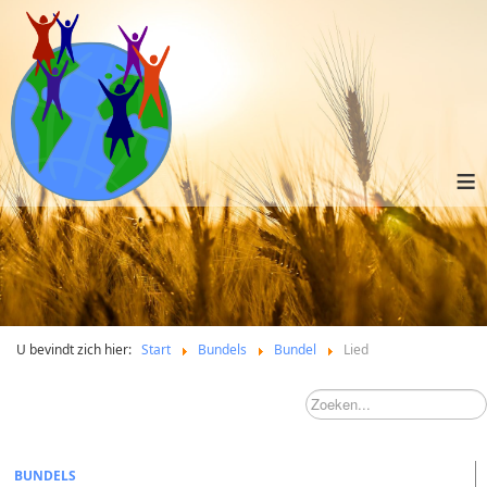
≡
U bevindt zich hier:
Start
Bundels
Bundel
Lied
BUNDELS