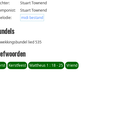
ichter:
Stuart Townend
omponist:
Stuart Townend
elodie:
midi bestand
undels
wekkingsbundel lied 535
refwoorden
rst
Kerstfeest
Mattheus 1 : 18 - 25
Vriend