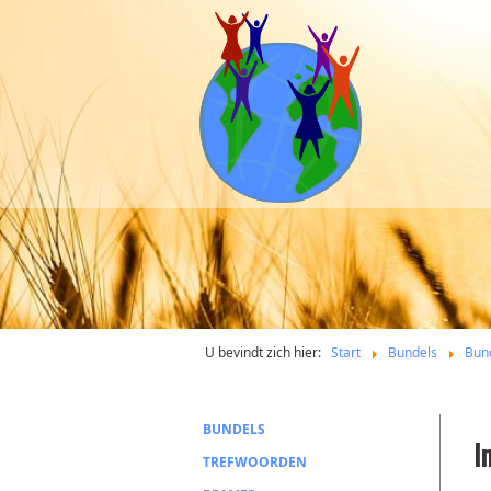
U bevindt zich hier:
Start
Bundels
Bun
BUNDELS
I
TREFWOORDEN