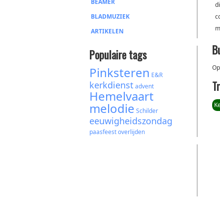
BEAMER
d
BLADMUZIEK
c
m
ARTIKELEN
B
Populaire tags
Op
Pinksteren
E&R
T
kerkdienst
advent
Hemelvaart
melodie
Ke
Schilder
eeuwigheidszondag
paasfeest
overlijden