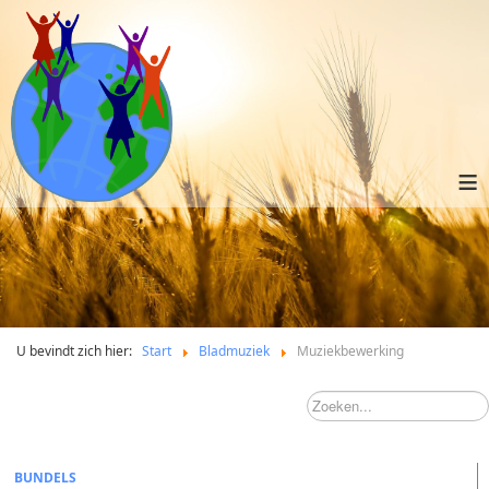
≡
U bevindt zich hier:
Start
Bladmuziek
Muziekbewerking
BUNDELS