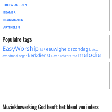
TREFWOORDEN
BEAMER
BLADMUZIEK
ARTIKELEN
Populaire tags
EasyWorship
eeuwigheidszondag
E&R
laatste
melodie
kerkdienst
avondmaal
zegen
David
advent
Orpa
Muziekbewerking God heeft het kleed van ieders