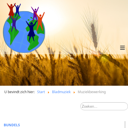
≡
U bevindt zich hier:
Start
Bladmuziek
Muziekbewerking
BUNDELS