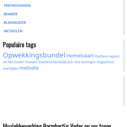
TREFWOORDEN
BEAMER
BLADMUZIEK
ARTIKELEN
Populaire tags
Opwekkingsbundel
Hemelvaart
Datheen
wijzen
uit het oosten
Stuwart Townend
kerkelijk jaar
drie koningen
Augustinus
melodie
overlijden
Muziekbewerking Barmhartig Vader op uw troon