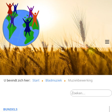
≡
U bevindt zich hier:
Start
Bladmuziek
Muziekbewerking
BUNDELS