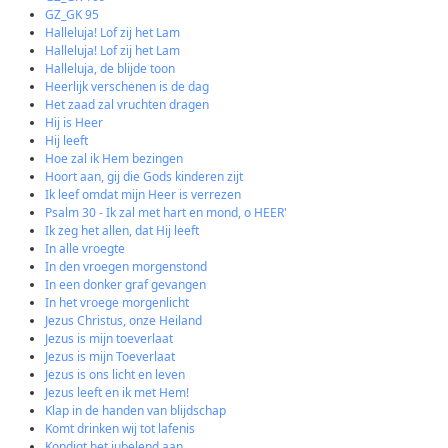
GZ_GK 95
Halleluja! Lof zij het Lam
Halleluja! Lof zij het Lam
Halleluja, de blijde toon
Heerlijk verschenen is de dag
Het zaad zal vruchten dragen
Hij is Heer
Hij leeft
Hoe zal ik Hem bezingen
Hoort aan, gij die Gods kinderen zijt
Ik leef omdat mijn Heer is verrezen
Psalm 30 - Ik zal met hart en mond, o HEER'
Ik zeg het allen, dat Hij leeft
In alle vroegte
In den vroegen morgenstond
In een donker graf gevangen
In het vroege morgenlicht
Jezus Christus, onze Heiland
Jezus is mijn toeverlaat
Jezus is mijn Toeverlaat
Jezus is ons licht en leven
Jezus leeft en ik met Hem!
Klap in de handen van blijdschap
Komt drinken wij tot lafenis
Kondigt het jubelend aan