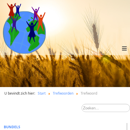
≡
U bevindt zich hier:
Start
Trefwoorden
Trefwoord
BUNDELS