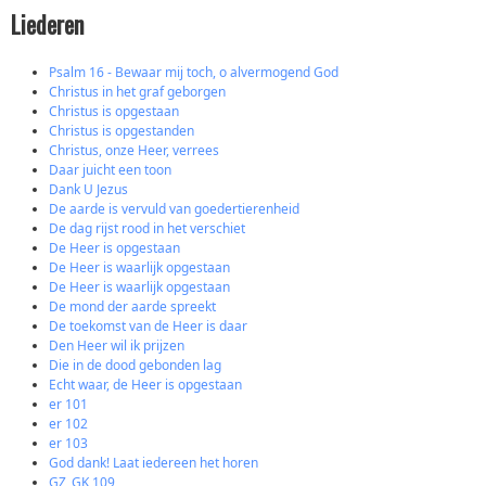
Liederen
Psalm 16 - Bewaar mij toch, o alvermogend God
Christus in het graf geborgen
Christus is opgestaan
Christus is opgestanden
Christus, onze Heer, verrees
Daar juicht een toon
Dank U Jezus
De aarde is vervuld van goedertierenheid
De dag rijst rood in het verschiet
De Heer is opgestaan
De Heer is waarlijk opgestaan
De Heer is waarlijk opgestaan
De mond der aarde spreekt
De toekomst van de Heer is daar
Den Heer wil ik prijzen
Die in de dood gebonden lag
Echt waar, de Heer is opgestaan
er 101
er 102
er 103
God dank! Laat iedereen het horen
GZ_GK 109