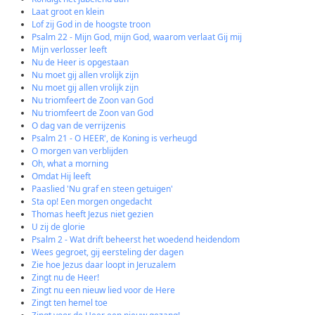
Laat groot en klein
Lof zij God in de hoogste troon
Psalm 22 - Mijn God, mijn God, waarom verlaat Gij mij
Mijn verlosser leeft
Nu de Heer is opgestaan
Nu moet gij allen vrolijk zijn
Nu moet gij allen vrolijk zijn
Nu triomfeert de Zoon van God
Nu triomfeert de Zoon van God
O dag van de verrijzenis
Psalm 21 - O HEER', de Koning is verheugd
O morgen van verblijden
Oh, what a morning
Omdat Hij leeft
Paaslied 'Nu graf en steen getuigen'
Sta op! Een morgen ongedacht
Thomas heeft Jezus niet gezien
U zij de glorie
Psalm 2 - Wat drift beheerst het woedend heidendom
Wees gegroet, gij eersteling der dagen
Zie hoe Jezus daar loopt in Jeruzalem
Zingt nu de Heer!
Zingt nu een nieuw lied voor de Here
Zingt ten hemel toe