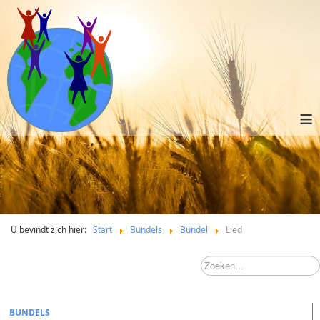
≡
U bevindt zich hier:
Start
Bundels
Bundel
Lied
BUNDELS