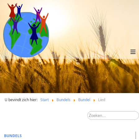
≡
U bevindt zich hier:
Start
Bundels
Bundel
Lied
BUNDELS