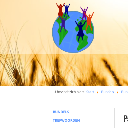
U bevindt zich hier:
Start
Bundels
Bun
BUNDELS
P
TREFWOORDEN