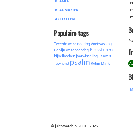
BEAMER
d
BLADMUZIEK
c
m
ARTIKELEN
B
Populaire tags
Ps
Tweede wereldoorlog
Voetwassing
Pinksteren
T
Calvijn
wezenzondag
bijbelboeken
jaarwisseling
Stuwart
psalm
Townend
Robin Mark
A
B
M
© juichtaarde.nl 2001
-
2026