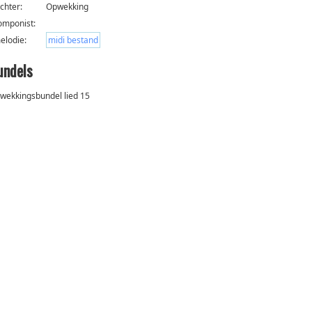
ichter:
Opwekking
omponist:
elodie:
midi bestand
undels
wekkingsbundel lied 15