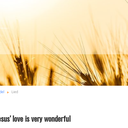
del
Lied
esus' love is very wonderful