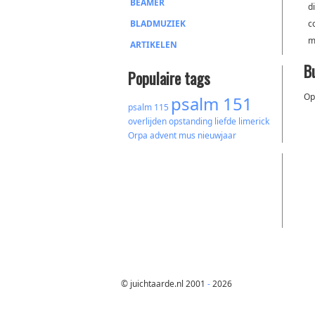
BEAMER
d
BLADMUZIEK
c
m
ARTIKELEN
B
Populaire tags
Op
psalm 151
psalm 115
overlijden
opstanding
liefde
limerick
Orpa
advent
mus
nieuwjaar
© juichtaarde.nl 2001
-
2026