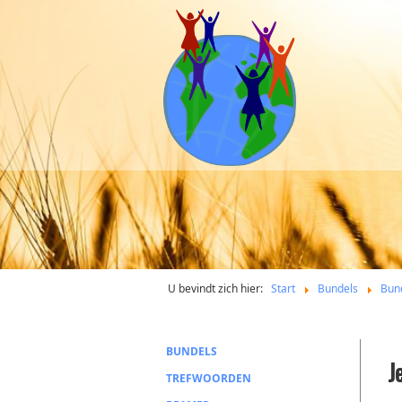
U bevindt zich hier:
Start
Bundels
Bun
BUNDELS
J
TREFWOORDEN