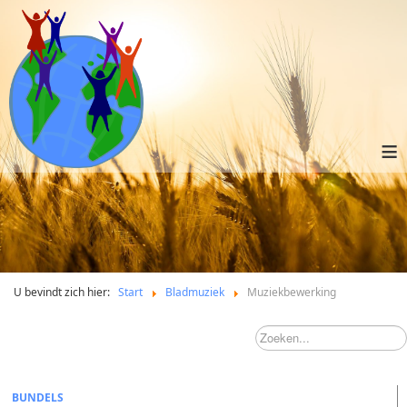
≡
U bevindt zich hier:
Start
Bladmuziek
Muziekbewerking
BUNDELS