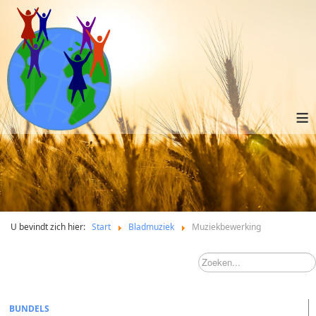
≡
U bevindt zich hier:
Start
Bladmuziek
Muziekbewerking
BUNDELS