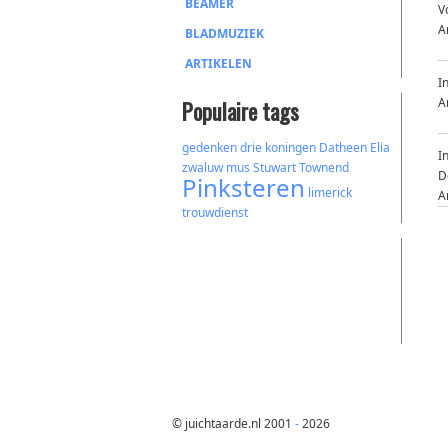
BEAMER
V
A
BLADMUZIEK
ARTIKELEN
I
A
Populaire tags
gedenken
drie koningen
Datheen
Elia
I
zwaluw
mus
Stuwart Townend
D
Pinksteren
limerick
A
trouwdienst
© juichtaarde.nl 2001
-
2026