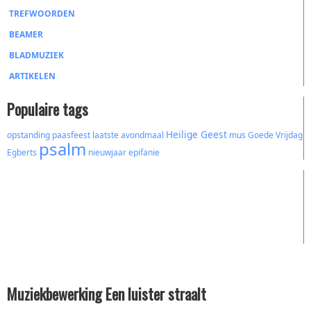
TREFWOORDEN
BEAMER
BLADMUZIEK
ARTIKELEN
Populaire tags
Heilige Geest
opstanding
paasfeest
laatste avondmaal
mus
Goede Vrijdag
psalm
Egberts
nieuwjaar
epifanie
Muziekbewerking Een luister straalt