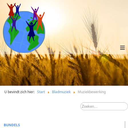
≡
U bevindt zich hier:
Start
Bladmuziek
Muziekbewerking
BUNDELS