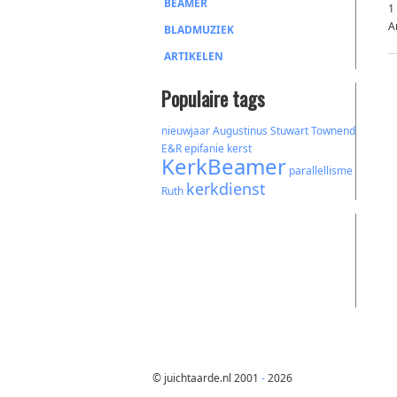
BEAMER
1
A
BLADMUZIEK
ARTIKELEN
Populaire tags
nieuwjaar
Augustinus
Stuwart Townend
E&R
epifanie
kerst
KerkBeamer
parallellisme
kerkdienst
Ruth
© juichtaarde.nl 2001
-
2026