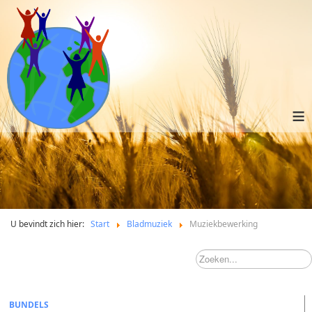
≡
U bevindt zich hier:
Start
Bladmuziek
Muziekbewerking
BUNDELS