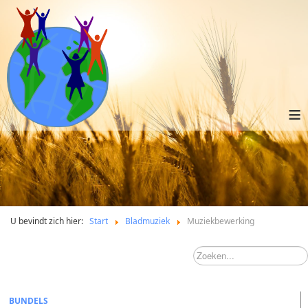
≡
U bevindt zich hier:
Start
Bladmuziek
Muziekbewerking
BUNDELS