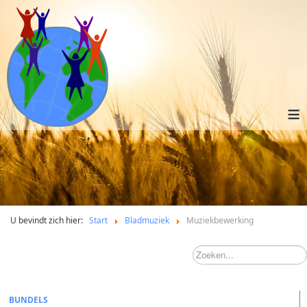
≡
U bevindt zich hier:
Start
Bladmuziek
Muziekbewerking
BUNDELS