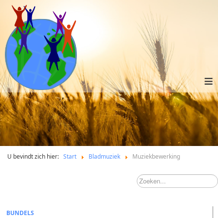
≡
U bevindt zich hier:
Start
Bladmuziek
Muziekbewerking
BUNDELS