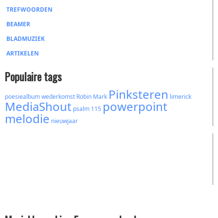
TREFWOORDEN
BEAMER
BLADMUZIEK
ARTIKELEN
Populaire tags
Pinksteren
poesiealbum
wederkomst
Robin Mark
limerick
MediaShout
powerpoint
psalm 115
melodie
nieuwjaar