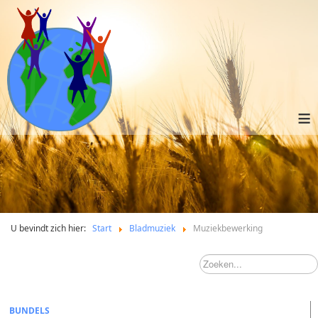
≡
U bevindt zich hier:
Start
Bladmuziek
Muziekbewerking
BUNDELS