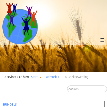
≡
U bevindt zich hier:
Start
Bladmuziek
Muziekbewerking
BUNDELS