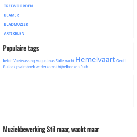
TREFWOORDEN
BEAMER
BLADMUZIEK
ARTIKELEN
Populaire tags
Hemelvaart
liefde
Voetwassing
Augustinus
Stille nacht
Geoff
Bullock
psalmboek
wederkomst
bijbelboeken
Ruth
Muziekbewerking Stil maar, wacht maar