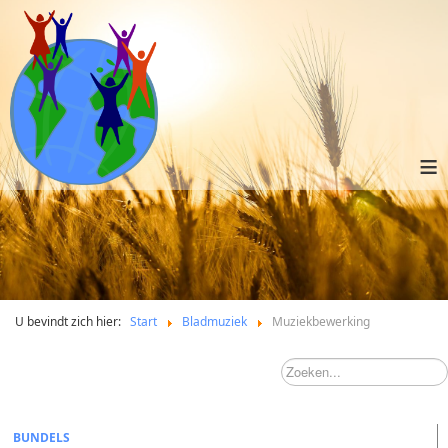
≡
U bevindt zich hier:
Start
Bladmuziek
Muziekbewerking
BUNDELS