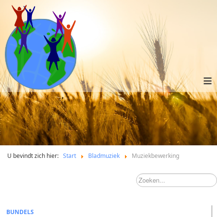
≡
U bevindt zich hier:
Start
Bladmuziek
Muziekbewerking
BUNDELS