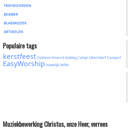
TREFWOORDEN
BEAMER
BLADMUZIEK
ARTIKELEN
Populaire tags
kerstfeest
Datheen
limerick
biddag
Calvijn
Oberndorf
Campert
EasyWorship
huwelijk
liefde
Muziekbewerking Christus, onze Heer, verrees