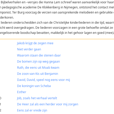
 Bijbelverhalen en –versjes die Hanna Lam schreef waren aanvankelijk voor haa
n pedagogische academie De Klokkenberg in Nijmegen, ontstond het contact met
mponist. Ter Burg voorzag de verzen van aansprekende melodieën en gebruikte de 
nderkoren.
 liederen onderscheidden zich van de Christelijke kinderliederen in die tijd, waa
zicht werd overgedragen. De liederen voorzagen in een grote behoefte omdat ze di
angeliserende boodschap bevatten, makkelijk in het gehoor lagen en goed (mee)
Jakob krijgt de zegen mee
Niet verder gaan
Waarom staan die stenen daar
De bomen zijn op weg gegaan
Ruth, die eens uit Moab kwam
De zoon van Kis uit Benjamin
David, David, speel nog eens voor mij
De koningin van Scheba
Esther
0
Job, zoals het verhaal vertelt
1
De Heer zal als een herder voor mij zorgen
2
Eens zal er vrede zijn