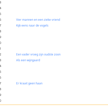
3
4
5
6
Vier mannen en een zieke vriend
7
Kijk eens naar de vogels
8
9
0
1
2
Een vader vroeg zijn oudste zoon
3
Als een wijngaard
4
5
6
7
Er kraait geen haan
8
9
0