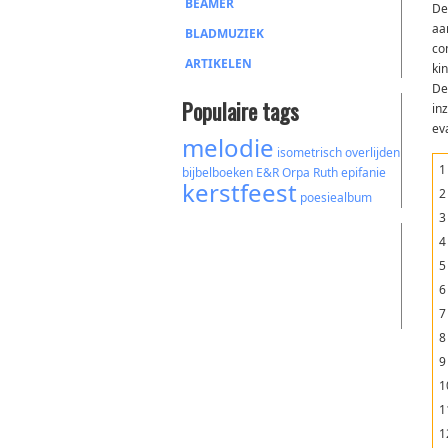
BEAMER
De
aa
BLADMUZIEK
co
ARTIKELEN
ki
De
Populaire tags
in
ev
melodie
isometrisch
overlijden
1
bijbelboeken
E&R
Orpa
Ruth
epifanie
kerstfeest
2
poesiealbum
3
4
5
6
7
8
9
1
1
1